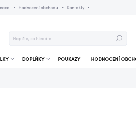
amace
Hodnocení obchodu
Kontakty
Hledat
LKY
DOPLŇKY
POUKAZY
HODNOCENÍ OBCH
1 090 Kč
Měrná
SKLADEM
(1 KS)
cena: