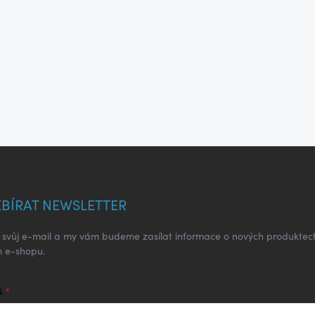
BÍRAT NEWSLETTER
e svůj e-mail a my vám budeme zasílat informace o nových produktec
 e-shopu.
L