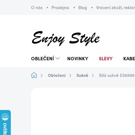
Přejít
O nás
Prodejna
Blog
Vrácení zboží, rekl
na
obsah
OBLEČENÍ
NOVINKY
SLEVY
KABE
Domů
Oblečení
Sukně
Bílá sukně ES6999
ZNAČKA:
ENJOY STYLE
DOPRAVA ZDARMA