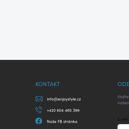
Z
á
p
a
KONTAKT
ODE
t
í
Vložt
info
@
enjoystyle.cz
našem
+420 604 465 399
E-MAI
Naše FB stránka