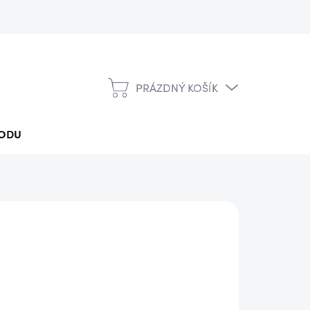
PRÁZDNÝ KOŠÍK
NÁKUPNÍ
KOŠÍK
ODU