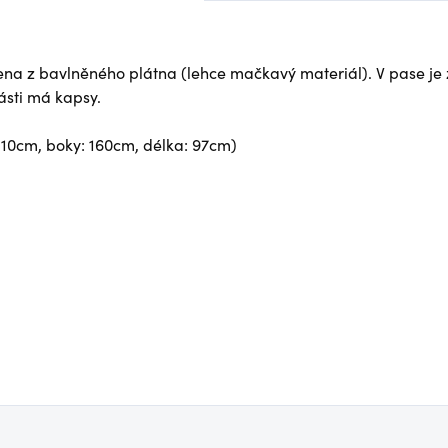
bena z bavlněného plátna (lehce mačkavý materiál). V pase j
ásti má kapsy.
110cm, boky: 160cm, délka: 97cm)