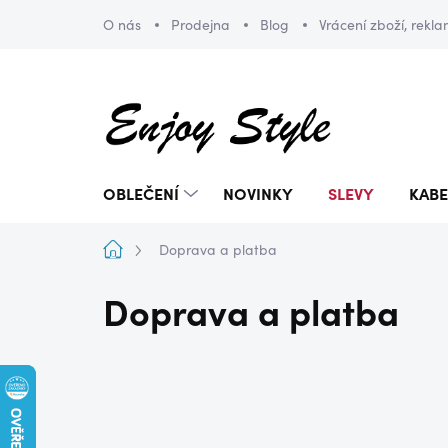
Přejít
O nás
Prodejna
Blog
Vrácení zboží, rekl
na
obsah
OBLEČENÍ
NOVINKY
SLEVY
KABE
Domů
Doprava a platba
Doprava a platba