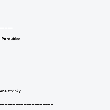
_____
2 Pardubice
ené stránky.
____________________