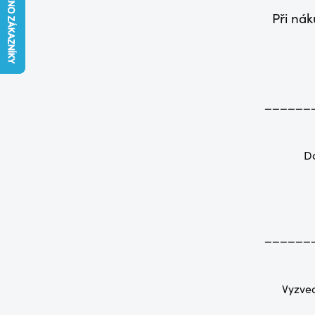
Při ná
______
Do
______
Vyzved