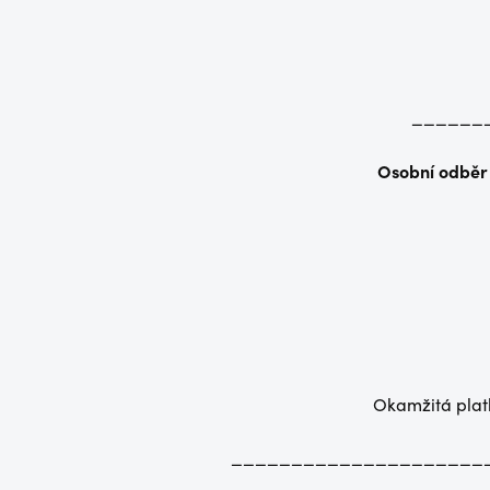
______
Osobní odběr
Okamžitá platb
_____________________