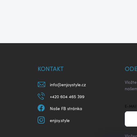
Z
á
p
a
KONTAKT
ODE
t
í
Vložt
info
@
enjoystyle.cz
našem
+420 604 465 399
E-MAI
Naše FB stránka
enjoy.style
Vložen