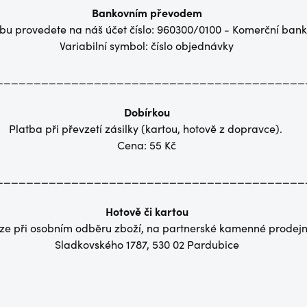
Bankovním převodem
tbu provedete na náš účet číslo: 960300/0100 - Komerční ban
Variabilní symbol: číslo objednávky
_________________________________________
Dobírkou
Platba při převzetí zásilky (kartou, hotově z dopravce).
Cena: 55 Kč
_________________________________________
Hotově či kartou
ze při osobním odběru zboží, na partnerské kamenné prodej
Sladkovského 1787, 530 02 Pardubice