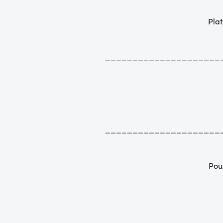
Pla
_____________________
_____________________
Pou