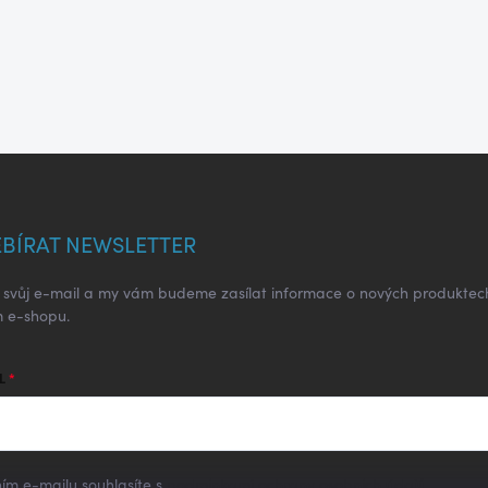
BÍRAT NEWSLETTER
e svůj e-mail a my vám budeme zasílat informace o nových produktec
 e-shopu.
L
ím e-mailu souhlasíte s
podmínkami ochrany osobních údajů