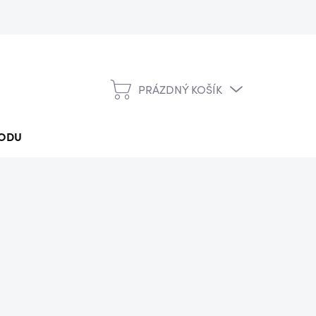
PRÁZDNÝ KOŠÍK
NÁKUPNÍ
KOŠÍK
ODU