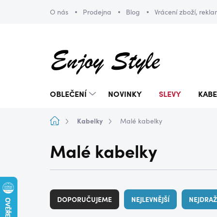
Přejít
O nás
Prodejna
Blog
Vrácení zboží, rekl
na
obsah
OBLEČENÍ
NOVINKY
SLEVY
KABE
Domů
Kabelky
Malé kabelky
Malé kabelky
Ř
a
DOPORUČUJEME
NEJLEVNĚJŠÍ
NEJDRAŽ
z
e