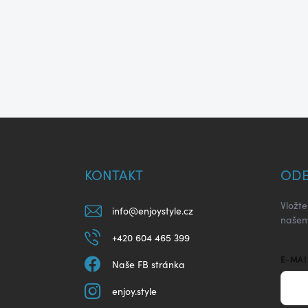
Z
á
p
a
KONTAKT
ODE
t
í
Vložt
info
@
enjoystyle.cz
našem
+420 604 465 399
E-MAI
Naše FB stránka
enjoy.style