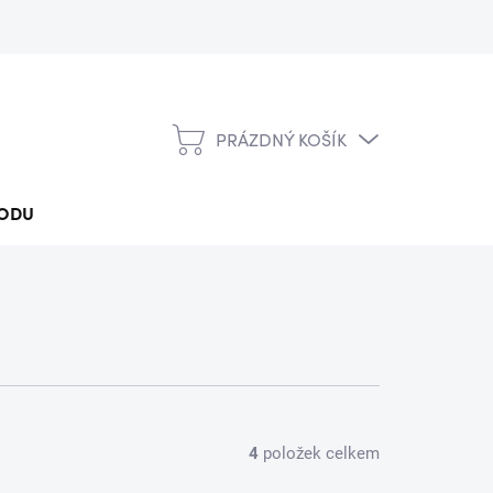
PRÁZDNÝ KOŠÍK
NÁKUPNÍ
KOŠÍK
ODU
4
položek celkem