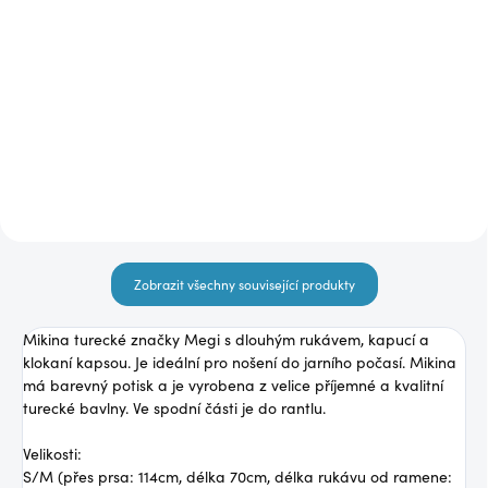
Čokoládový vzorovaný
Khaki svetr ES5988
svetr ES6184
490 Kč
590 Kč
Detail
Detail
Zobrazit všechny související produkty
Mikina turecké značky Megi s dlouhým rukávem, kapucí a
klokaní kapsou. Je ideální pro nošení do jarního počasí. Mikina
má barevný potisk a je vyrobena z velice příjemné a kvalitní
turecké bavlny. Ve spodní části je do rantlu.
Velikosti:
S/M (přes prsa: 114cm, délka 70cm, délka rukávu od ramene: