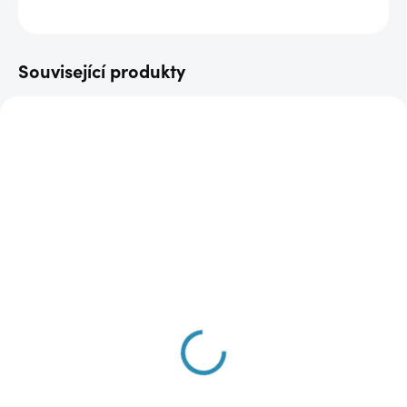
ZEPTAT SE
Související produkty
AKCE
AKCE
DOPRAVA ZDARMA
DOPRAVA ZDARMA
SKLADEM
SKLADEM
(1 KS)
(1 KS)