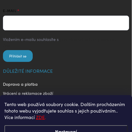
E-MAIL
Vložením e-mailu souhlasíte s
podmínkami ochrany osobních
údajů
Přihlásit se
DŮLEŽITÉ INFORMACE
Doprava a platba
Vrácení a reklamace zboží
Obchodní podmínky
Tento web používá soubory cookie. Dalším procházením
tohoto webu vyjadřujete souhlas s jejich používáním..
Ochrana osobních údajů
Více informací
ZDE
.
Nastavení