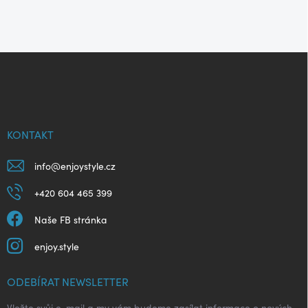
Z
á
p
a
t
í
KONTAKT
info
@
enjoystyle.cz
+420 604 465 399
Naše FB stránka
enjoy.style
ODEBÍRAT NEWSLETTER
Vložte svůj e-mail a my vám budeme zasílat informace o nových