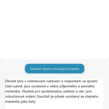
(3 KS)
(1 KS)
Tmavě modrá tunika
Modrá tunika ES7056
ES6817
850 Kč
850 Kč
Detail
Detail
Zobrazit všechny související produkty
Dlouhé šaty s volánkovým rukávem a rozparkem ve spodní
části sukně. Jsou vyrobené z velice příjemného a pevného
materiálu. Vhodné pro společenskou událost a ale i pro
volnočasové nošení. Součástí je pásek vyrobený ze stejneho
materiálu jako šaty.