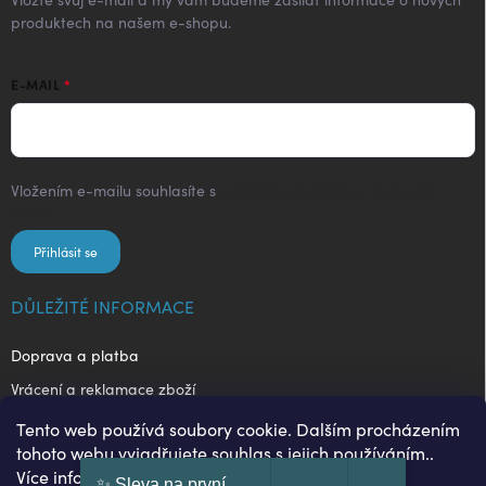
produktech na našem e-shopu.
E-MAIL
Vložením e-mailu souhlasíte s
podmínkami ochrany osobních
údajů
Přihlásit se
DŮLEŽITÉ INFORMACE
Doprava a platba
Vrácení a reklamace zboží
Obchodní podmínky
Tento web používá soubory cookie. Dalším procházením
tohoto webu vyjadřujete souhlas s jejich používáním..
Ochrana osobních údajů
Více informací
ZDE
.
✨ Sleva na první