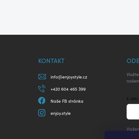
Z
á
p
a
KONTAKT
ODE
t
í
Vložt
info
@
enjoystyle.cz
našem
+420 604 465 399
E-MAI
Naše FB stránka
enjoy.style
Vložen