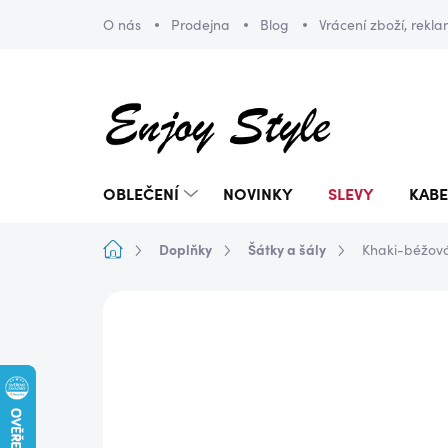
Přejít
O nás
Prodejna
Blog
Vrácení zboží, rekl
na
obsah
OBLEČENÍ
NOVINKY
SLEVY
KABE
Domů
Doplňky
Šátky a šály
Khaki-béžová
ZNAČKA:
ENJOY STYLE
AKCE
DOPRAVA ZDARMA