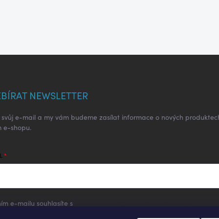
BÍRAT NEWSLETTER
e svůj e-mail a my vám budeme zasílat informace o nových produktec
 e-shopu.
L
ím e-mailu souhlasíte s
podmínkami ochrany osobních údajů