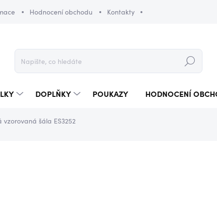
amace
Hodnocení obchodu
Kontakty
Hledat
LKY
DOPLŇKY
POUKAZY
HODNOCENÍ OBCH
 vzorovaná šála ES3252
420 Kč
550 Kč
Měrná
SKLADEM
(2 KS)
cena: