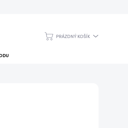
PRÁZDNÝ KOŠÍK
NÁKUPNÍ
KOŠÍK
ODU