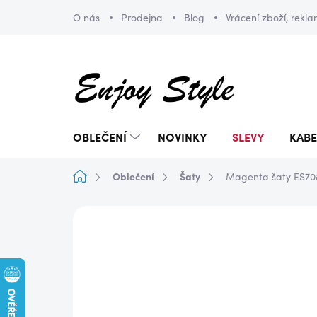
Přejít
O nás
Prodejna
Blog
Vrácení zboží, rekl
na
obsah
OBLEČENÍ
NOVINKY
SLEVY
KABE
Domů
Oblečení
Šaty
Magenta šaty ES70
ZNAČKA:
ENJOY STYLE
NOVINKA
DOPRAVA ZDARMA