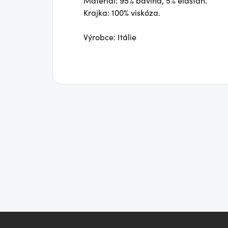
Materiál: 95% bavlna, 5% elastan.
Krajka: 100% viskóza.
Výrobce: Itálie
Z
á