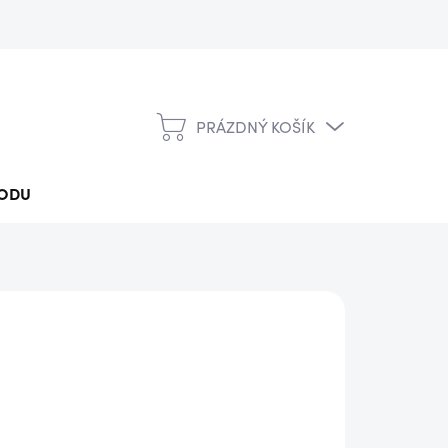
PRÁZDNÝ KOŠÍK
NÁKUPNÍ
KOŠÍK
ODU