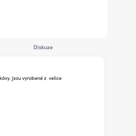
850 Kč
ail
Detail
Diskuze
ukávy. Jsou vyrobené z velice