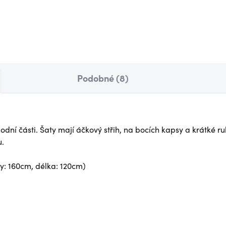
 Kč
Detail
790 Kč
Det
Podobné (8)
dní části. Šaty mají áčkový střih, na bocích kapsy a krátké r
u.
ky: 160cm, délka: 120cm)