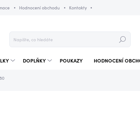
amace
Hodnocení obchodu
Kontakty
Hledat
LKY
DOPLŇKY
POUKAZY
HODNOCENÍ OBCH
80
990 Kč
Měrná
SKLADEM
(1 KS)
cena: