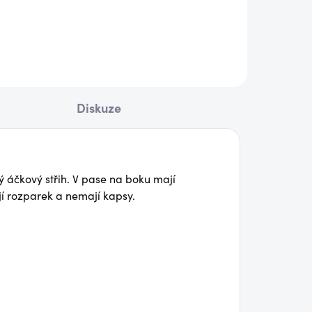
790 Kč
ail
Detail
Diskuze
ý áčkový střih. V pase na boku mají
jí rozparek a nemají kapsy.