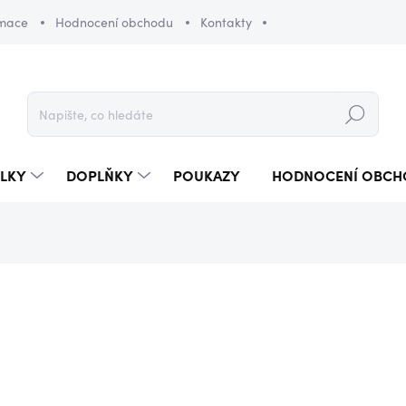
amace
Hodnocení obchodu
Kontakty
Hledat
LKY
DOPLŇKY
POUKAZY
HODNOCENÍ OBCH
890 Kč
Měrná
SKLADEM
(1 KS)
cena: