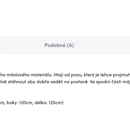
 Kč
850 Kč
Detail
Det
Podobné (8)
ho máslového materiálu. Mají od pasu, který je lehce projmut
olně stáhnout aby dobře seděli na postavě. Ve spodní části má
cm, boky: 120cm, délka: 125cm)