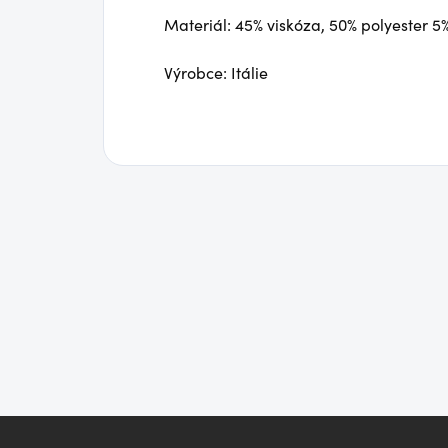
Materiál: 45% viskóza, 50% polyester 5%
Výrobce: Itálie
Z
á