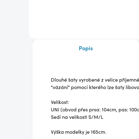
850 Kč
790
Detail
Popis
Dlouhé šaty vyrobené z velice příjemné
"vázání" pomocí kterého lze šaty libov
Velikost:
UNI (obvod přes prsa: 104cm, pas: 100
Sedí na velikosti S/M/L
Výška modelky je 165cm.