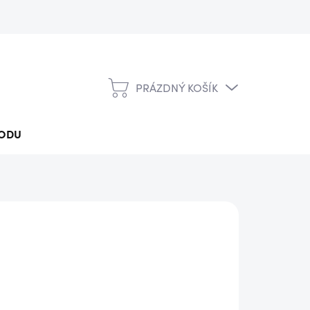
PRÁZDNÝ KOŠÍK
NÁKUPNÍ
KOŠÍK
ODU