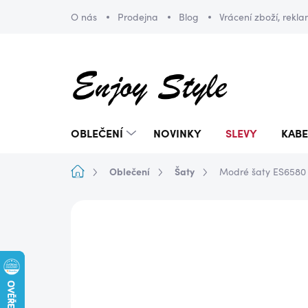
Přejít
O nás
Prodejna
Blog
Vrácení zboží, rekl
na
obsah
OBLEČENÍ
NOVINKY
SLEVY
KABE
Domů
Oblečení
Šaty
Modré šaty ES6580
ZNAČKA:
ENJOY STYLE
DOPRAVA ZDARMA