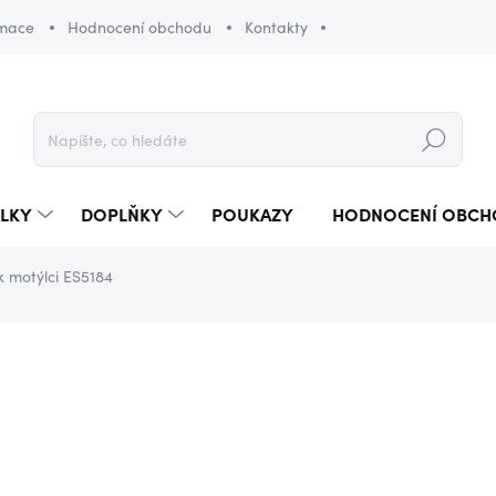
amace
Hodnocení obchodu
Kontakty
Hledat
LKY
DOPLŇKY
POUKAZY
HODNOCENÍ OBCH
 motýlci ES5184
520 Kč
Měrná
SKLADEM
(1 KS)
cena: