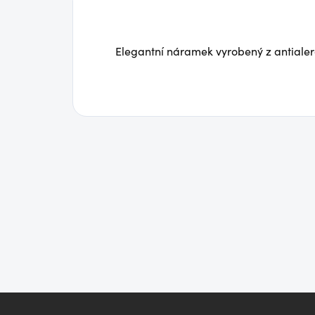
Elegantní náramek vyrobený z antialerg
Z
á