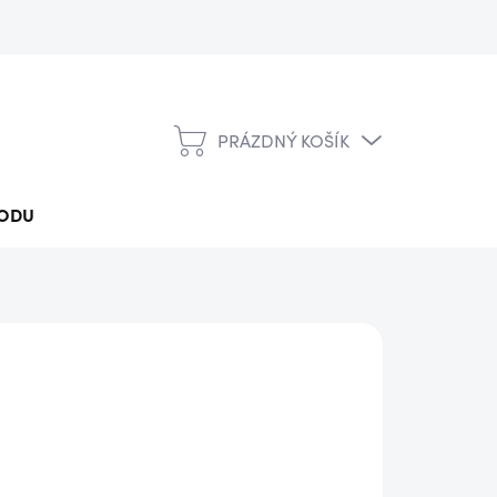
PRÁZDNÝ KOŠÍK
NÁKUPNÍ
KOŠÍK
ODU