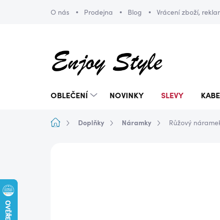
Přejít
O nás
Prodejna
Blog
Vrácení zboží, rekl
na
obsah
OBLEČENÍ
NOVINKY
SLEVY
KABE
Domů
Doplňky
Náramky
Růžový náramek
ZNAČKA:
ENJOY STYLE
DOPRAVA ZDARMA