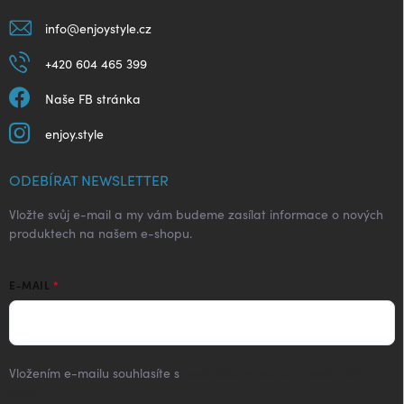
info
@
enjoystyle.cz
+420 604 465 399
Naše FB stránka
enjoy.style
ODEBÍRAT NEWSLETTER
Vložte svůj e-mail a my vám budeme zasílat informace o nových
produktech na našem e-shopu.
E-MAIL
Vložením e-mailu souhlasíte s
podmínkami ochrany osobních
údajů