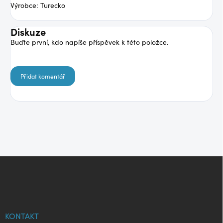
Výrobce: Turecko
Diskuze
Buďte první, kdo napíše příspěvek k této položce.
Přidat komentář
Z
á
p
a
t
í
KONTAKT