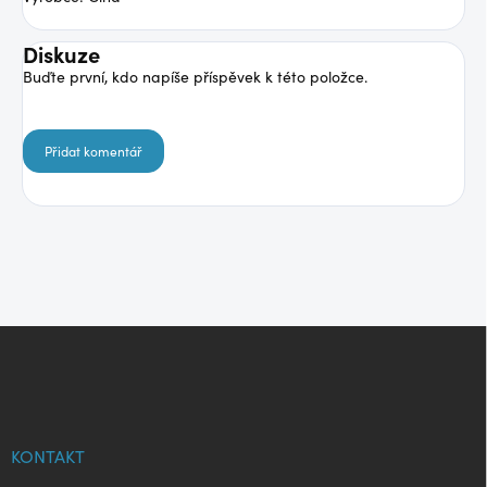
Diskuze
Buďte první, kdo napíše příspěvek k této položce.
Přidat komentář
Z
á
p
a
t
í
KONTAKT