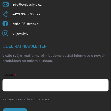
info
@
enjoystyle.cz
+420 604 465 399
Naše FB stránka
enjoy.style
ODEBÍRAT NEWSLETTER
Vložte svůj e-mail a my vám budeme zasílat informace o nových
produktech na našem e-shopu.
E-MAIL
Vložením e-mailu souhlasíte s
podmínkami ochrany osobních
údajů