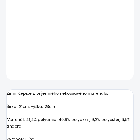
Zimní čepice z příjemného nekousavého materiálu.
Šířka: 21cm, výška: 23cm
Materiál: 41,4% polyamid, 40,9% polyakryl, 9,2% polyester, 8,5%
angora.
Výrobce: Čína
DETAILNÍ INFORMACE
ZEPTAT SE
Zimní čepice z příjemného nekousavého materiálu.
Šířka: 21cm, výška: 23cm
Materiál: 41,4% polyamid, 40,9% polyakryl, 9,2% polyester, 8,5%
angora.
Výrobce: Čína