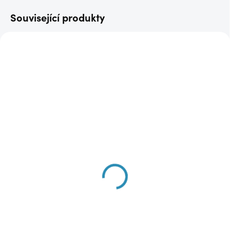
Související produkty
AKCE
DOPRAVA ZDARMA
DOPRAVA ZDARMA
SKLADEM
SKLADEM
(1 KS)
(1 KS)
Béžová bunda ES5712
Čokoládová bunda
ES6764
1 590 Kč