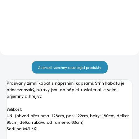
1 190 Kč
Detail
Detail
Zobrazit všechny související produkty
Prošívaný zimní kabát s náprsními kapsami. Střih kabátu je
princeznovský, rukávy jsou do nápletu. Materiál je velmi
příjemný a hřejivý.
Velikost:
UNI (obvod přes prsa: 128cm, pas: 122cm, boky: 180cm, délka:
95cm, délka rukávu od ramene: 63cm)
Sedí na M/L/XL