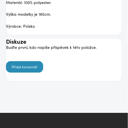
Materiál: 100% polyester.
Výška modelky je 165cm.
Výrobce: Polsko
Diskuze
Buďte první, kdo napíše příspěvek k této položce.
Přidat komentář
Z
á