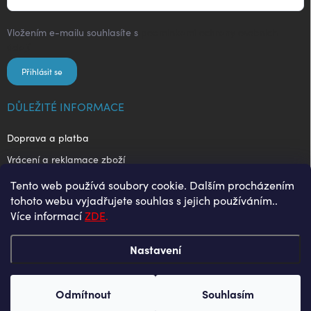
Vložením e-mailu souhlasíte s
podmínkami ochrany osobních
údajů
Přihlásit se
DŮLEŽITÉ INFORMACE
Doprava a platba
Vrácení a reklamace zboží
Obchodní podmínky
Tento web používá soubory cookie. Dalším procházením
tohoto webu vyjadřujete souhlas s jejich používáním..
Ochrana osobních údajů
Více informací
ZDE
.
Nastavení
Copyright 2026
Enjoy Style
. Všechna práva vyhrazena.
Odmítnout
Souhlasím
Vytvořil Shoptet