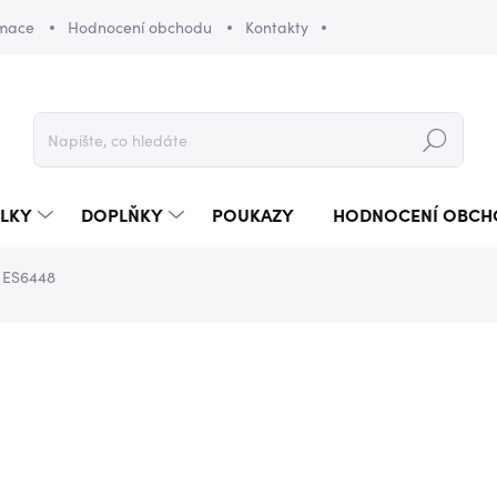
amace
Hodnocení obchodu
Kontakty
Hledat
LKY
DOPLŇKY
POUKAZY
HODNOCENÍ OBCH
y ES6448
590 Kč
990 Kč
Měrná
SKLADEM
(2 KS)
cena: