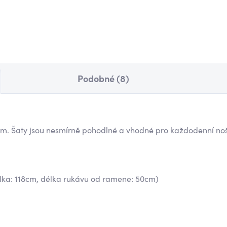
 Kč
850 Kč
Detail
Det
Podobné (8)
m. Šaty jsou nesmírně pohodlné a vhodné pro každodenní noše
élka: 118cm, délka rukávu od ramene: 50cm)