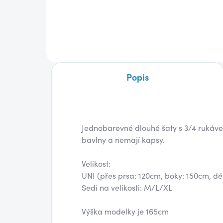
790 Kč
850
Detail
Popis
Jednobarevné dlouhé šaty s 3/4 rukáve
bavlny a nemají kapsy.
Velikost:
UNI (přes prsa: 120cm, boky: 150cm, d
Sedí na velikosti: M/L/XL
Výška modelky je 165cm