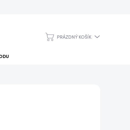
PRÁZDNÝ KOŠÍK
NÁKUPNÍ
KOŠÍK
ODU