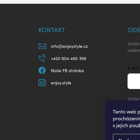
Z
á
p
a
KONTAKT
ODE
t
í
Vložt
info
@
enjoystyle.cz
našem
+420 604 465 399
E-MAI
Naše FB stránka
enjoy.style
Vložen
Tento web p
Při
procházením
s jejich pou