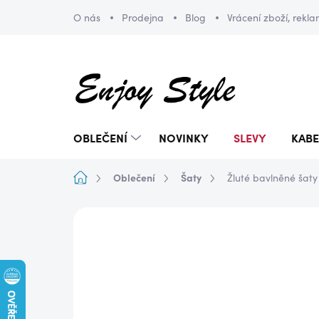
Přejít
O nás
Prodejna
Blog
Vrácení zboží, rekl
na
obsah
OBLEČENÍ
NOVINKY
SLEVY
KABE
Domů
Oblečení
Šaty
Žluté bavlněné šat
ZNAČKA:
ENJOY STYLE
AKCE
DOPRAVA ZDARMA