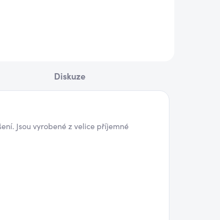
850 Kč
ail
Detail
Diskuze
ní. Jsou vyrobené z velice příjemné