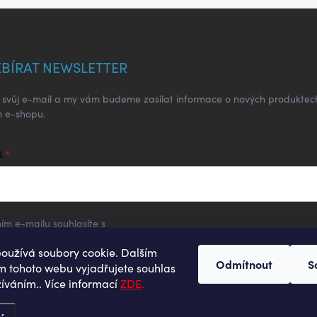
BÍRAT NEWSLETTER
e svůj e-mail a my vám budeme zasílat informace o nových produktec
 e-shopu.
L
ím e-mailu souhlasíte s
podmínkami ochrany osobních údajů
oužívá soubory cookie. Dalším
hlásit se
Odmítnout
S
 tohoto webu vyjadřujete souhlas
žíváním.. Více informací
ZDE
.