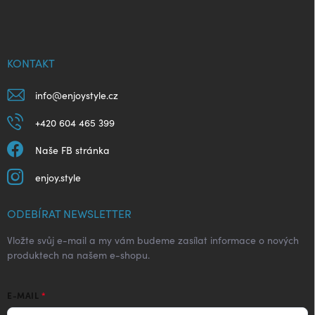
á
p
a
t
í
KONTAKT
info
@
enjoystyle.cz
+420 604 465 399
Naše FB stránka
enjoy.style
ODEBÍRAT NEWSLETTER
Vložte svůj e-mail a my vám budeme zasílat informace o nových
produktech na našem e-shopu.
E-MAIL