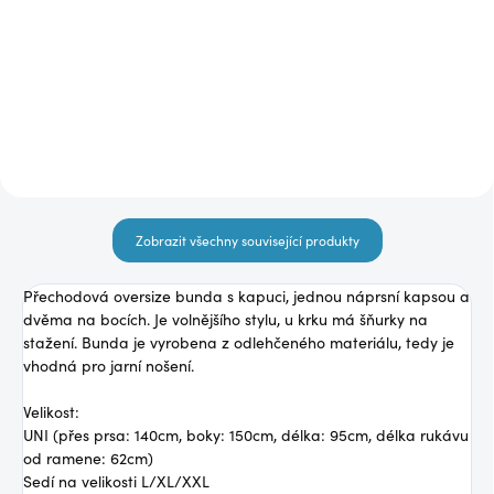
2 490 Kč
990 Kč
Detail
Detail
Zobrazit všechny související produkty
Přechodová oversize bunda s kapuci, jednou náprsní kapsou a
dvěma na bocích. Je volnějšího stylu, u krku má šňurky na
stažení. Bunda je vyrobena z odlehčeného materiálu, tedy je
vhodná pro jarní nošení.
Velikost:
UNI (přes prsa: 140cm, boky: 150cm, délka: 95cm, délka rukávu
od ramene: 62cm)
Sedí na velikosti L/XL/XXL