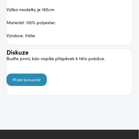
Výška modelky je 165cm
Materiál: 100% polyester.
Výrobce: Itálie
Diskuze
Buďte první, kdo napíše příspěvek k této položce.
Přidat komentář
Z