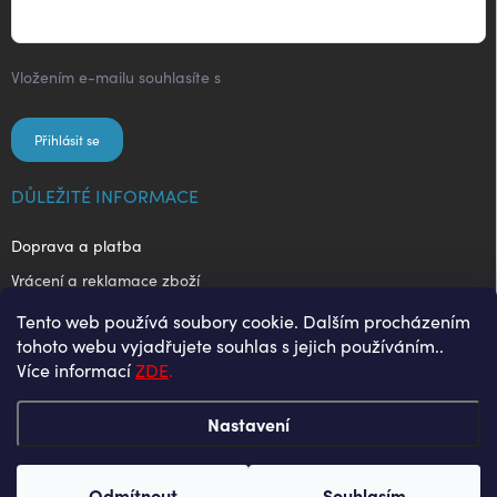
Vložením e-mailu souhlasíte s
podmínkami ochrany osobních
údajů
Přihlásit se
DŮLEŽITÉ INFORMACE
Doprava a platba
Vrácení a reklamace zboží
Obchodní podmínky
Tento web používá soubory cookie. Dalším procházením
tohoto webu vyjadřujete souhlas s jejich používáním..
Ochrana osobních údajů
Více informací
ZDE
.
Nastavení
Copyright 2026
Enjoy Style
. Všechna práva vyhrazena.
Odmítnout
Souhlasím