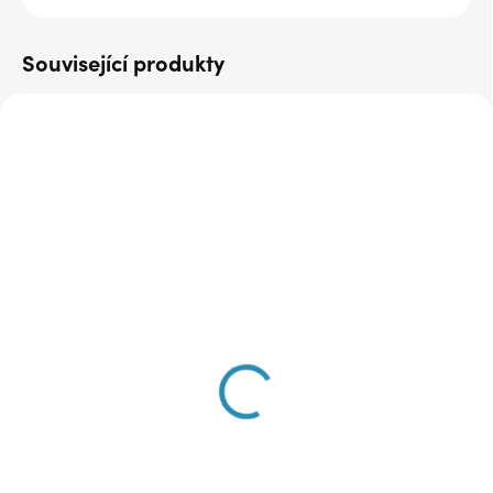
Související produkty
AKCE
AKCE
DOPRAVA ZDARMA
DOPRAVA ZDARMA
SKLADEM
SKLADEM
(1 KS)
(1 KS)
Zelený kabátek ES5789
Šedý kabát ES6187