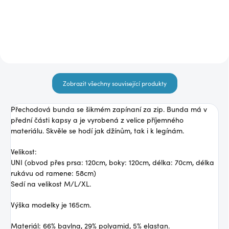
Detail
Detail
Zobrazit všechny související produkty
Přechodová bunda se šikmém zapínaní za zip. Bunda má v
přední části kapsy a je vyrobená z velice příjemného
materiálu. Skvěle se hodí jak džínům, tak i k legínám.
Velikost:
UNI (obvod přes prsa: 120cm, boky: 120cm, délka: 70cm, délka
rukávu od ramene: 58cm)
Sedí na velikost M/L/XL.
Výška modelky je 165cm.
Materiál: 66% bavlna, 29% polyamid, 5% elastan.