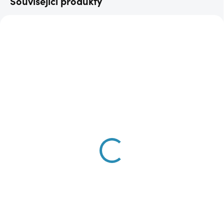
Související produkty
AKCE
AKCE
SKLADEM
SKLADEM
(1 KS)
(1 KS)
Zelený kabátek ES5789
Khaki kabát ES6188
2 490 Kč
990 Kč