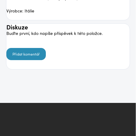
Výrobce: Itálie
Diskuze
Buďte první, kdo napíše příspěvek k této položce.
Přidat komentář
Z
á
p
a
t