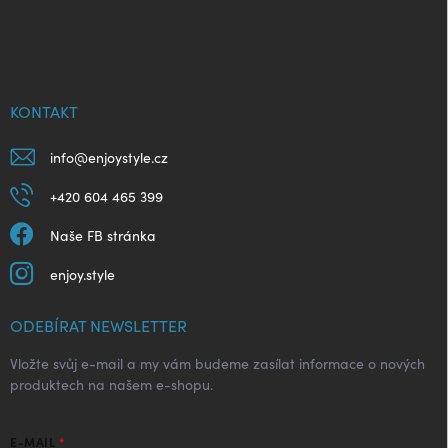
Z
á
p
a
t
í
KONTAKT
info
@
enjoystyle.cz
+420 604 465 399
Naše FB stránka
enjoy.style
ODEBÍRAT NEWSLETTER
Vložte svůj e-mail a my vám budeme zasílat informace o nových
produktech na našem e-shopu.
E-MAIL