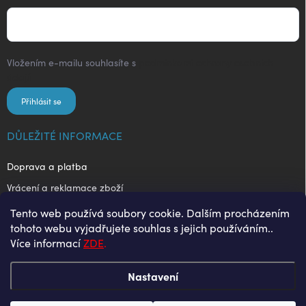
Vložením e-mailu souhlasíte s
podmínkami ochrany osobních
údajů
Přihlásit se
DŮLEŽITÉ INFORMACE
Doprava a platba
Vrácení a reklamace zboží
Obchodní podmínky
Tento web používá soubory cookie. Dalším procházením
tohoto webu vyjadřujete souhlas s jejich používáním..
Ochrana osobních údajů
Více informací
ZDE
.
Nastavení