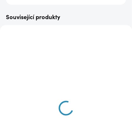
Související produkty
DOPRAVA ZDARMA
DOPRAVA ZDARMA
SKLADEM
VYPRODÁNO
(5 KS)
Džínově modré šaty
Cappuccino mušelínové
ES6933