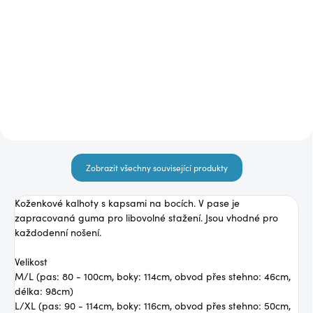
šaty ES6728
850 Kč
990 Kč
Detail
Detail
Zobrazit všechny související produkty
Koženkové kalhoty s kapsami na bocích. V pase je
zapracovaná guma pro libovolné stažení. Jsou vhodné pro
každodenní nošení.
Velikost
M/L (pas: 80 - 100cm, boky: 114cm, obvod přes stehno: 46cm,
délka: 98cm)
L/XL (pas: 90 - 114cm, boky: 116cm, obvod přes stehno: 50cm,