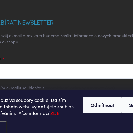
BÍRAT NEWSLETTER
e svůj e-mail a my vám budeme zasílat informace o nových produktec
 e-shopu.
L
ím e-mailu souhlasíte s
podmínkami ochrany osobních údajů
oužívá soubory cookie. Dalším
hlásit se
Odmítnout
S
 tohoto webu vyjadřujete souhlas
žíváním.. Více informací
ZDE
.
í
.