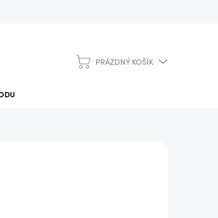
PRÁZDNÝ KOŠÍK
NÁKUPNÍ
KOŠÍK
ODU