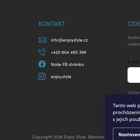
Z
á
p
a
KONTAKT
ODE
t
í
Vložt
info
@
enjoystyle.cz
našem
+420 604 465 399
E-MAI
Naše FB stránka
enjoy.style
Vložen
Tento web p
Při
procházením
s jejich pou
Nastaven
Copyright 2026
Enjoy Style
. Všechna práva vyhrazena