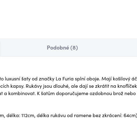
 Kč
Detail
850 Kč
Det
Podobné (8)
 luxusní šaty od značky La Furia splní oboje. Mají košilový áčk
ocích kapsy. Rukávy jsou dlouhé, ale dají se zkrátit na knoflí
ázat a kombinovat. K šatům doporučujeme ozdobnou brož nebo š
cm, délka: 112cm, délka rukávu od ramene bez zkrácení: 64cm