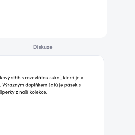
790 Kč
ail
Detail
Diskuze
ový střih s rozevlátou sukní, která je v
ček. Výrazným doplňkem šatů je pásek s
perky z naší kolekce.
)