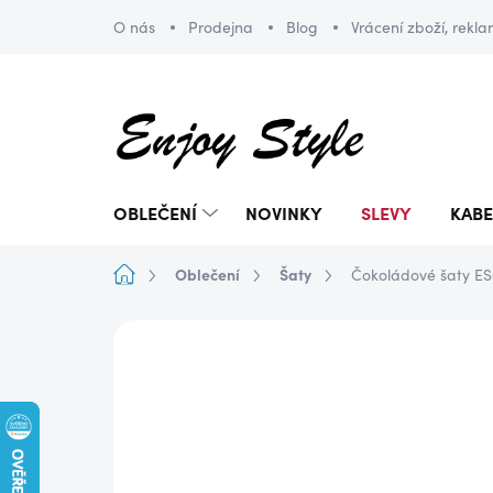
Přejít
O nás
Prodejna
Blog
Vrácení zboží, rekl
na
obsah
OBLEČENÍ
NOVINKY
SLEVY
KABE
Domů
Oblečení
Šaty
Čokoládové šaty ES
ZNAČKA:
LA FURIA
DOPRAVA ZDARMA