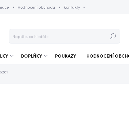
amace
Hodnocení obchodu
Kontakty
Hledat
LKY
DOPLŇKY
POUKAZY
HODNOCENÍ OBCH
6281
1 890 Kč
Měrná
SKLADEM
(3 KS)
cena: