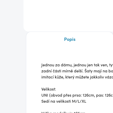
850
850 Kč
Detail
Popis
Jednou za dámu, jednou jen tak ven, tyto
zadní části mírně delší. Šaty mají na b
imitací kůže, který můžete jakkoliv v
Velikost:
UNI (obvod přes prsa: 126cm, pas: 126
Sedí na velikosti M/L/XL