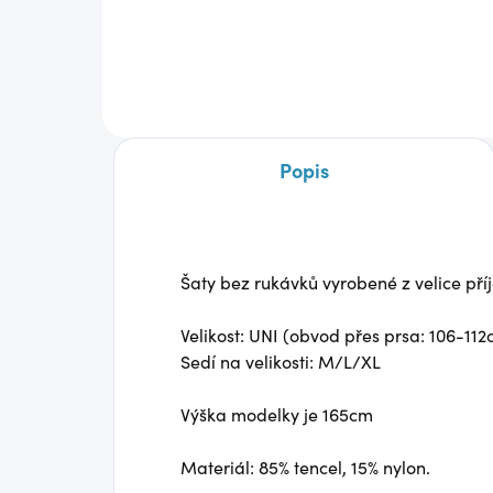
850 Kč
850
Detail
Popis
Šaty bez rukávků vyrobené z velice př
Velikost: UNI (obvod přes prsa: 106-11
Sedí na velikosti: M/L/XL
Výška modelky je 165cm
Materiál: 85% tencel, 15% nylon.