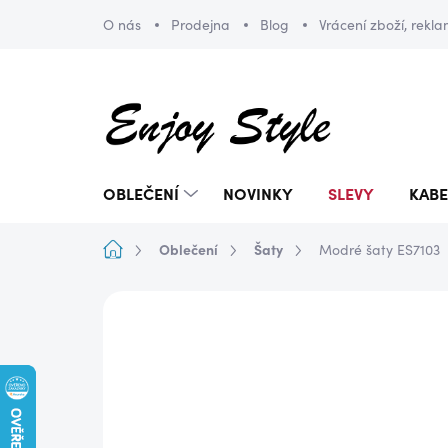
Přejít
O nás
Prodejna
Blog
Vrácení zboží, rekl
na
obsah
OBLEČENÍ
NOVINKY
SLEVY
KABE
Domů
Oblečení
Šaty
Modré šaty ES7103
ZNAČKA:
ENJOY STYLE
NOVINKA
DOPRAVA ZDARMA