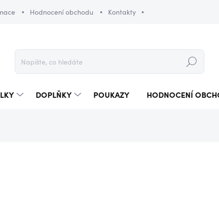
amace
Hodnocení obchodu
Kontakty
Hledat
LKY
DOPLŇKY
POUKAZY
HODNOCENÍ OBCH
990 Kč
Měrná
SKLADEM
(2 KS)
cena: