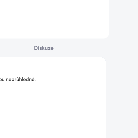
790 Kč
ail
Detail
Diskuze
sou neprůhledné.