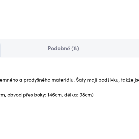
 Kč
850 Kč
Detail
Det
Podobné (8)
íjemného a prodyšného materiálu. Šaty mají podšívku, takže j
2cm, obvod přes boky: 146cm, délka: 98cm)