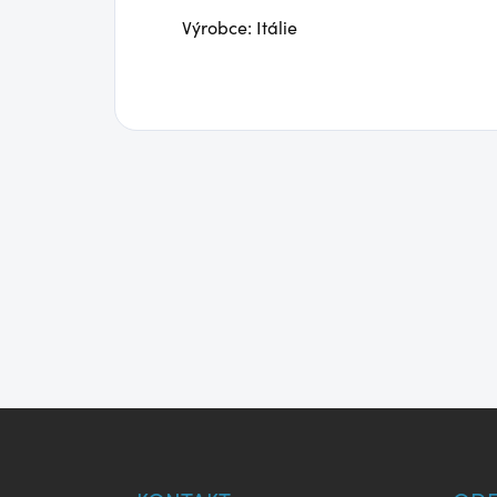
Výrobce: Itálie
Z
á
p
a