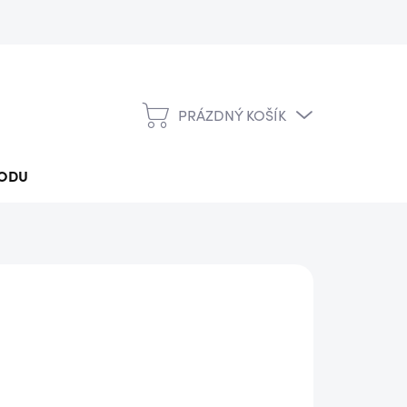
PRÁZDNÝ KOŠÍK
NÁKUPNÍ
KOŠÍK
ODU