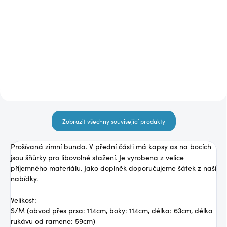
Khaki kabát ES6188
Zelený kabátek ES5789
990 Kč
2 490 Kč
Detail
Detail
Zobrazit všechny související produkty
Prošívaná zimní bunda. V přední části má kapsy as na bocích
jsou šňůrky pro libovolné stažení. Je vyrobena z velice
příjemného materiálu. Jako doplněk doporučujeme šátek z naší
nabídky.
Velikost:
S/M (obvod přes prsa: 114cm, boky: 114cm, délka: 63cm, délka
rukávu od ramene: 59cm)