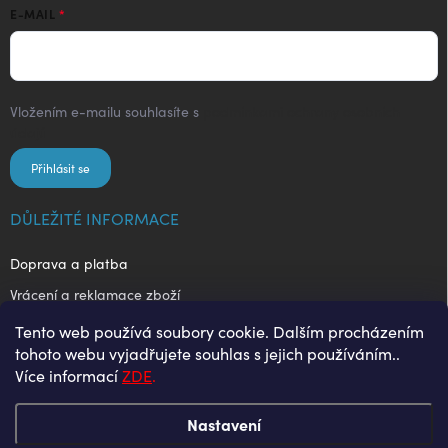
E-MAIL
Vložením e-mailu souhlasíte s
podmínkami ochrany osobních
údajů
Přihlásit se
DŮLEŽITÉ INFORMACE
Doprava a platba
Vrácení a reklamace zboží
Obchodní podmínky
Tento web používá soubory cookie. Dalším procházením
tohoto webu vyjadřujete souhlas s jejich používáním..
Ochrana osobních údajů
Více informací
ZDE
.
Nastavení