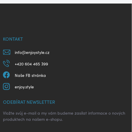
Z
á
p
a
t
í
KONTAKT
info
@
enjoystyle.cz
+420 604 465 399
Naše FB stránka
enjoy.style
ODEBÍRAT NEWSLETTER
Vložte svůj e-mail a my vám budeme zasílat informace o nových
produktech na našem e-shopu.